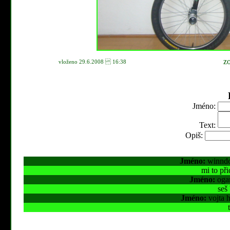
z
vloženo 29.6.2008 16:38
Jméno:
Text:
Opiš:
Jméno:
winn
mi to při
Jméno:
og
seš
Jméno:
vojta 