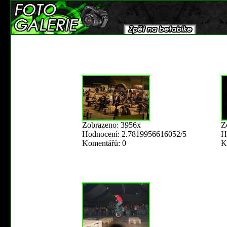
Zobrazeno: 3956x
Z
Hodnocení: 2.7819956616052/5
H
Komentářů: 0
K