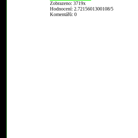
Zobrazeno: 3719x
Hodnocení: 2.7215601300108/5
Komentářů: 0