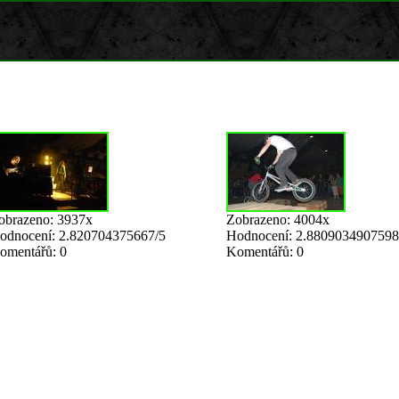
obrazeno: 3937x
Zobrazeno: 4004x
odnocení: 2.820704375667/5
Hodnocení: 2.8809034907598
omentářů: 0
Komentářů: 0